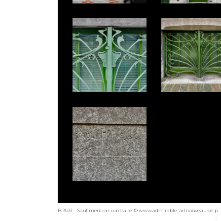
BRU31 - Sauf mention contraire © www.admirable-artnouveau.be pou