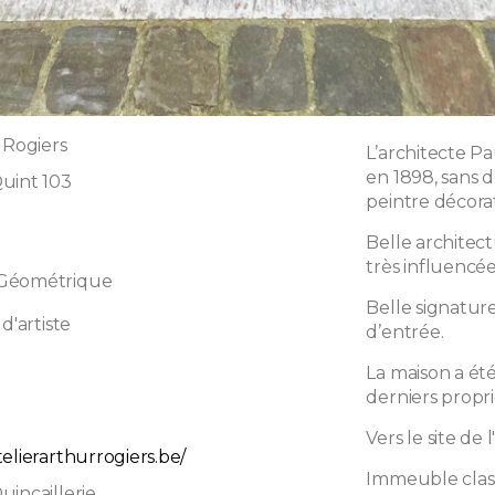
 Rogiers
L’architecte P
en 1898, sans d
uint 103
peintre décora
Belle archite
très influencé
 Géométrique
Belle signature
d'artiste
d’entrée.
La maison a ét
derniers proprié
l
Vers le site de l
elierarthurrogiers.be/
Immeuble clas
uincaillerie