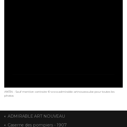
ANT34 - Sauf mention contraire © www.admirable-artnouveau.be pour toutes les
photos
ADMIRABLE ART NOUVEAU
Caserne des pompiers - 1907