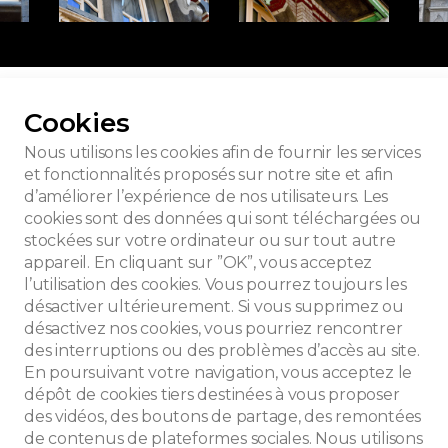
 toutes les photos
Cookies
Nous utilisons les cookies afin de fournir les services
et fonctionnalités proposés sur notre site et afin
d’améliorer l’expérience de nos utilisateurs. Les
ort De Beck
cookies sont des données qui sont téléchargées ou
stockées sur votre ordinateur ou sur tout autre
appareil. En cliquant sur ”OK”, vous acceptez
l’utilisation des cookies. Vous pourrez toujours les
désactiver ultérieurement. Si vous supprimez ou
désactivez nos cookies, vous pourriez rencontrer
des interruptions ou des problèmes d’accès au site.
En poursuivant votre navigation, vous acceptez le
dépôt de cookies tiers destinées à vous proposer
des vidéos, des boutons de partage, des remontées
de contenus de plateformes sociales. Nous utilisons