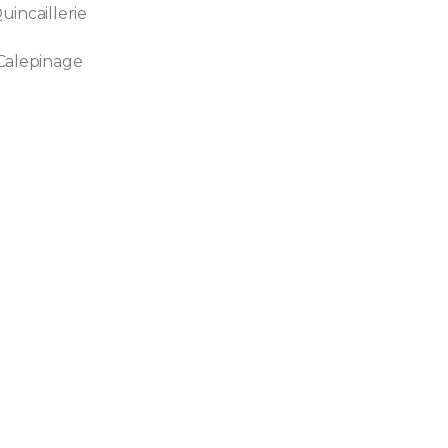
uincaillerie
Calepinage