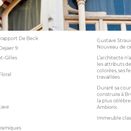
rapport De Beck
Gustave Strauv
Nouveau de cin
Dejaer 9
t-Gilles
L’architecte n’
les attributs d
colorées, ses fe
loral
travaillées.
Durant sa court
construira à B
la plus célèbre
tave
Ambiorix.
Immeuble clas
éramiques