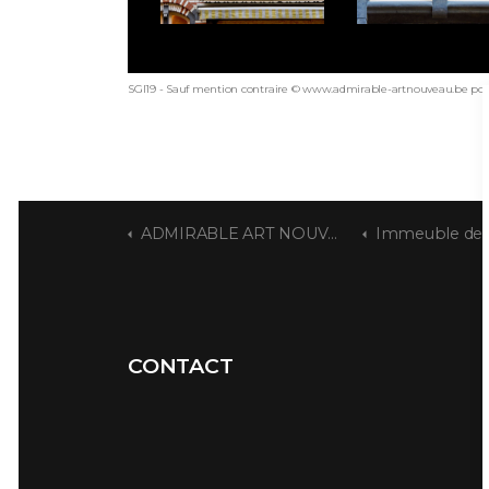
SGI19 - Sauf mention contraire © www.admirable-artnouveau.be pour
ADMIRABLE ART NOUVEAU
Immeuble de rapp
CONTACT