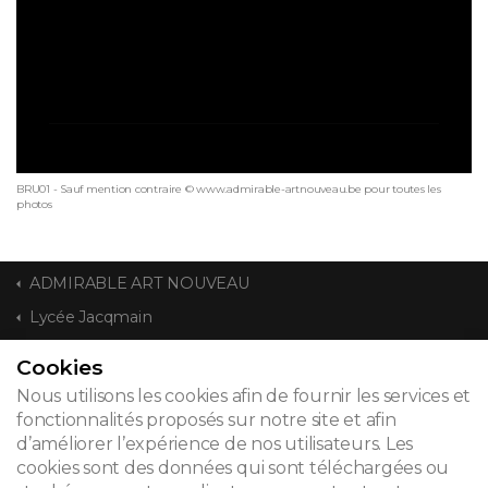
BRU01 - Sauf mention contraire © www.admirable-artnouveau.be pour toutes les
photos
ADMIRABLE ART NOUVEAU
Lycée Jacqmain
Cookies
CONTACT
Nous utilisons les cookies afin de fournir les services et
fonctionnalités proposés sur notre site et afin
d’améliorer l’expérience de nos utilisateurs. Les
cookies sont des données qui sont téléchargées ou
© 2026