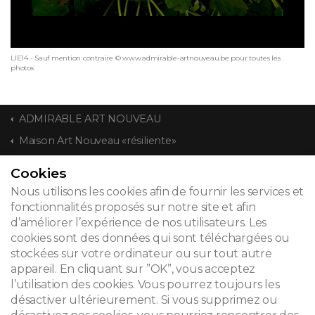
LIE14 - Sauf mention contraire © www.admirable-artnouveau.be pour toutes les
photos
ADMIRABLE ART NOUVEAU
Maison Art Nouveau «résiliente»
Cookies
CONTACT
Nous utilisons les cookies afin de fournir les services et
fonctionnalités proposés sur notre site et afin
d’améliorer l’expérience de nos utilisateurs. Les
cookies sont des données qui sont téléchargées ou
© 2026
stockées sur votre ordinateur ou sur tout autre
appareil. En cliquant sur ”OK”, vous acceptez
Mentions légales
l’utilisation des cookies. Vous pourrez toujours les
désactiver ultérieurement. Si vous supprimez ou
Newsletter