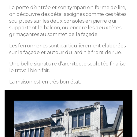
La porte d’entrée et son tympan en forme de lire,
on découvre des détails soignés comme ces têtes
sculptées sur les deux consoles en pierre qui
supportent le balcon, ou encore les deux têtes
grimaçantes au sommet de la façade.
Les ferronneries sont particulièrement élaborées
sur la façade et autour du jardin à front de rue.
Une belle signature d’architecte sculptée finalise
le travail bien fait.
La maison est en très bon état.