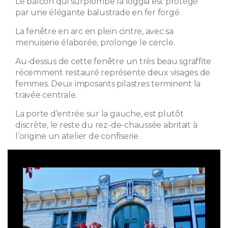
Le balcon qui surplombe la loggia est protégé
par une élégante balustrade en fer forgé.
La fenêtre en arc en plein cintre, avec sa
menuiserie élaborée, prolonge le cercle.
Au-dessus de cette fenêtre un très beau sgraffite
récemment restauré représente deux visages de
femmes. Deux imposants pilastres terminent la
travée centrale.
La porte d’entrée sur la gauche, est plutôt
discrète, le reste du rez-de-chaussée abritait à
l’origine un atelier de confiserie.