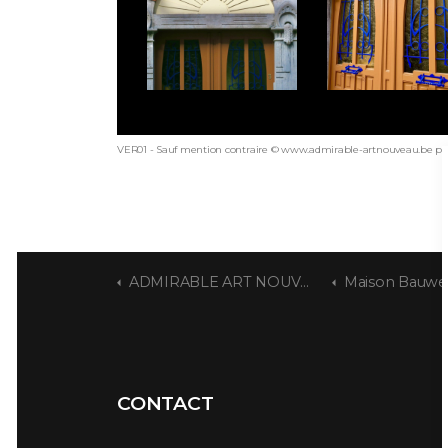
VER01 - Sauf mention contraire © www.admirable-artnouveau.be pou
ADMIRABLE ART NOUVEAU
Maison Bauwe
CONTACT