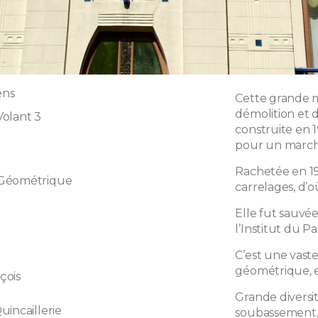
ens
Cette grande m
démolition et 
olant 3
construite en 
pour un march
Rachetée en 1
 Géométrique
carrelages, d’o
Elle fut sauvée 
l’Institut du P
C’est une vast
géométrique, en
çois
Grande diversi
uincaillerie
soubassement, 