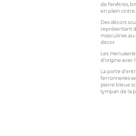
de fenêtres, b
en plein cintre.
Des décors scul
représentant de
masculines au 
décor.
Les menuiserie
d’origine avec l
La porte d’ent
ferronneries s
pierre bleue sc
tympan de la p