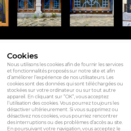
r toutes les photos
Cookies
Nous utilisons les cookies afin de fournir les services
et fonctionnalités proposés sur notre site et afin
d’améliorer l’expérience de nos utilisateurs. Les
ns
cookies sont des données qui sont téléchargées ou
stockées sur votre ordinateur ou sur tout autre
appareil. En cliquant sur ”OK”, vous acceptez
l’utilisation des cookies. Vous pourrez toujours les
désactiver ultérieurement. Si vous supprimez ou
désactivez nos cookies, vous pourriez rencontrer
des interruptions ou des problèmes d’accès au site.
En poursuivant votre navigation, vous acceptez le