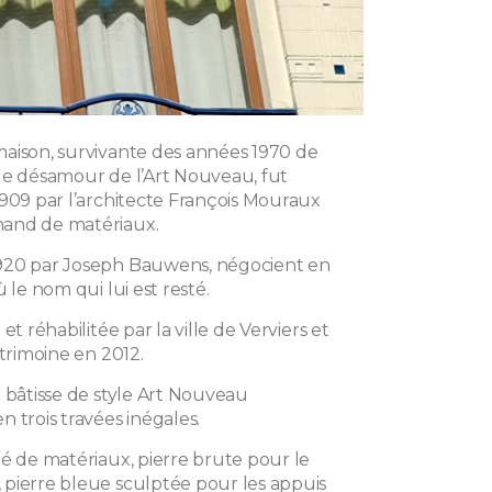
aison, survivante des années 1970 de
de désamour de l’Art Nouveau, fut
1909 par l’architecte François Mouraux
and de matériaux.
920 par Joseph Bauwens, négocient en
ù le nom qui lui est resté.
et réhabilitée par la ville de Verviers et
atrimoine en 2012.
e bâtisse de style Art Nouveau
 trois travées inégales.
té de matériaux, pierre brute pour le
pierre bleue sculptée pour les appuis