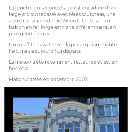
La fenêtre du second étage est encadrée d’un
large arc outrepassé avec têtes sculptées, une
autre constante de De Weerdt. Le dessin du
balcon en fer forgé est traité différemment, en
plus géométrique.
Un sgraffite devait orner la partie qui surmonte
l’arc, mais a aujourd’hui disparu.
La maison a été récemment restaurée et est en
bon état.
Maison classée en décembre 2003.