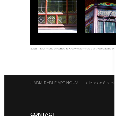
SGI23 - Sauf mention contraire © www.admirable-artnouveau.be pour
ADMIRABLE ART NOUVEAU
Maison éclectique au to
CONTACT