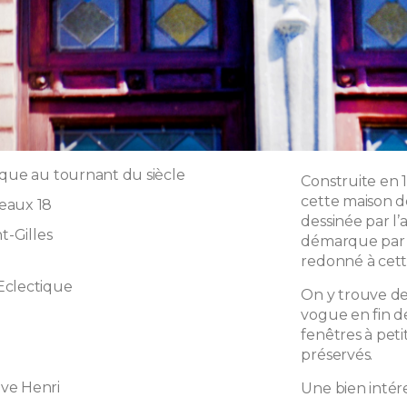
ique au tournant du siècle
Construite en 
cette maison de
eaux 18
dessinée par l
t-Gilles
démarque par la
redonné à cett
Eclectique
On y trouve de
vogue en fin d
fenêtres à petit
préservés.
ve Henri
Une bien intér