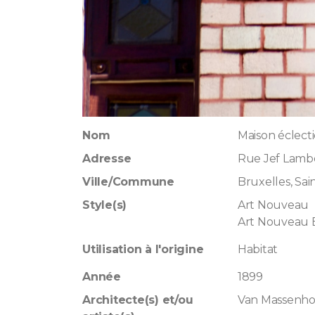
Nom
Maison éclect
Adresse
Rue Jef Lamb
Ville/Commune
Bruxelles, Sain
Style(s)
Art Nouveau
Art Nouveau 
Utilisation à l'origine
Habitat
Année
1899
Architecte(s) et/ou
Van Massenho