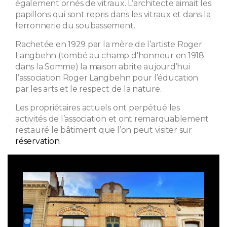
également ornés de vitraux. L’architecte aimait les
papillons qui sont repris dans les vitraux et dans la
ferronnerie du soubassement.
Rachetée en 1929 par la mère de l’artiste Roger
Langbehn (tombé au champ d'honneur en 1918
dans la Somme) la maison abrite aujourd’hui
l’association Roger Langbehn pour l’éducation
par les arts et le respect de la nature.
Les propriétaires actuels ont perpétué les
activités de l’association et ont remarquablement
restauré le bâtiment que l’on peut visiter sur
réservation.