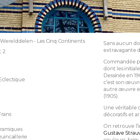
f Werelddelen - Les Cinq Continents
Sans aucun dou
extravagante d
t 2
Commandée par
dont les initia
Dessinée en 190
Eclectique
c’est son œuvre
autre œuvre ex
(1905).
Une véritable œ
Frans
décoratifs et a
On retrouve l’i
éramiques
Gustave Strau
uincaillerie
couleurs, briq