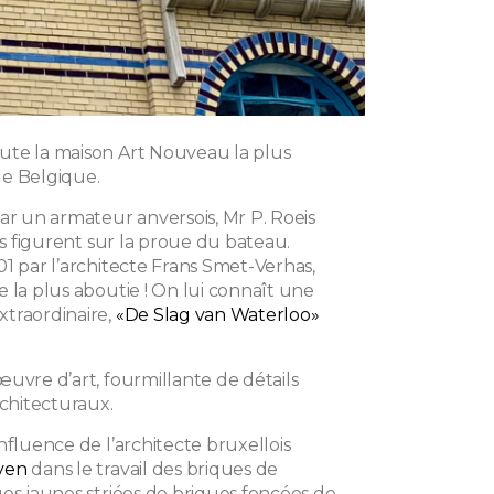
te la maison Art Nouveau la plus
e Belgique.
 un armateur anversois, Mr P. Roeis
les figurent sur la proue du bateau.
1 par l’architecte Frans Smet-Verhas,
 la plus aboutie ! On lui connaît une
traordinaire,
«De Slag van Waterloo»
uvre d’art, fourmillante de détails
rchitecturaux.
nfluence de l’architecte bruxellois
ven
dans le travail des briques de
ues jaunes striées de briques foncées de