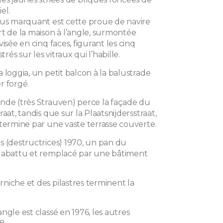
el.
lus marquant est cette proue de navire
rt de la maison à l’angle, surmontée
visée en cinq faces, figurant les cinq
strés sur les vitraux qui l’habille.
 loggia, un petit balcon à la balustrade
r forgé.
nde (très Strauven) perce la façade du
raat, tandis que sur la Plaatsnijdersstraat,
 termine par une vaste terrasse couverte.
s (destructrices) 1970, un pan du
 abattu et remplacé par une bâtiment
niche et des pilastres terminent la
ngle est classé en 1976, les autres