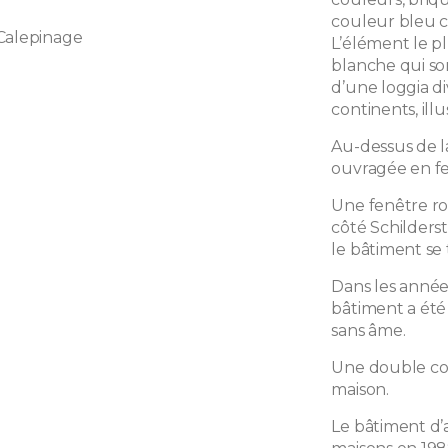
couleur bleu ci
Calepinage
L’élément le p
blanche qui so
d’une loggia di
continents, illu
Au-dessus de la
ouvragée en fe
Une fenêtre ro
côté Schilderst
le bâtiment se
Dans les année
bâtiment a été
sans âme.
Une double cor
maison.
Le bâtiment d’a