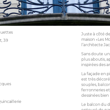
ouettes
Juste à côté d
maison «Les Mo
t, 39
l’architecte J
Sans doute un d
plus aboutis, a
inspirées des a
La façade en p
est très décoré
cques
souples, balcon
ferronneries et
dessinées bien
uincaillerie
Le balcon du 
entouré de par