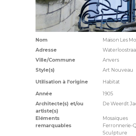
Nom
Maison Les M
Adresse
Waterloostraa
Ville/Commune
Anvers
Style(s)
Art Nouveau
Utilisation à l'origine
Habitat
Année
1905
Architecte(s) et/ou
De Weerdt Ja
artiste(s)
Eléments
Mosaïques
remarquables
Ferronnerie-Q
Sculpture