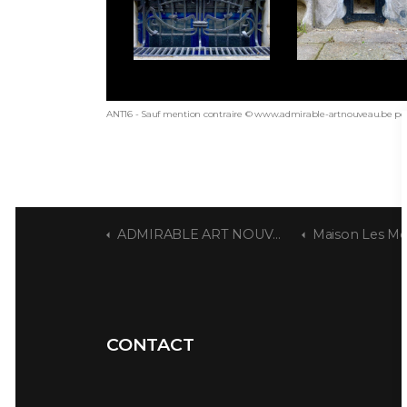
ANT16 - Sauf mention contraire © www.admirable-artnouveau.be pou
ADMIRABLE ART NOUVEAU
Maison Les Mo
CONTACT