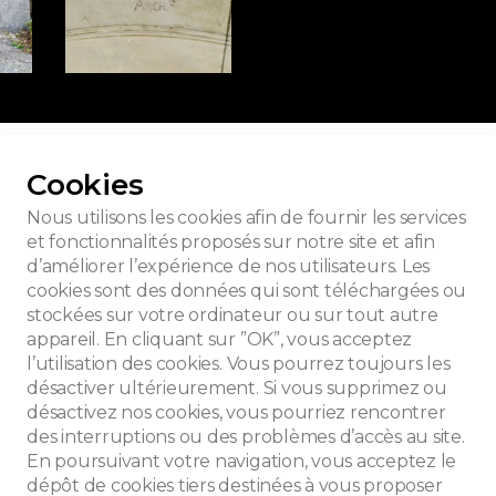
r toutes les photos
Cookies
Nous utilisons les cookies afin de fournir les services
et fonctionnalités proposés sur notre site et afin
d’améliorer l’expérience de nos utilisateurs. Les
uettes
cookies sont des données qui sont téléchargées ou
stockées sur votre ordinateur ou sur tout autre
appareil. En cliquant sur ”OK”, vous acceptez
l’utilisation des cookies. Vous pourrez toujours les
désactiver ultérieurement. Si vous supprimez ou
désactivez nos cookies, vous pourriez rencontrer
des interruptions ou des problèmes d’accès au site.
En poursuivant votre navigation, vous acceptez le
dépôt de cookies tiers destinées à vous proposer