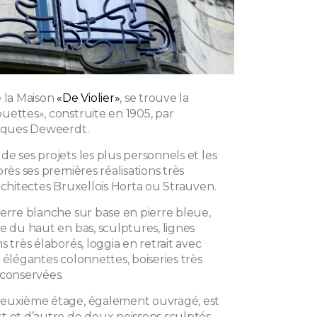
e la Maison
«De Violier»
, se trouve la
uettes», construite en 1905, par
acques Deweerdt.
e ses projets les plus personnels et les
près ses premières réalisations très
rchitectes Bruxellois Horta ou Strauven.
ierre blanche sur base en pierre bleue,
e du haut en bas, sculptures, lignes
s très élaborés, loggia en retrait avec
 élégantes colonnettes, boiseries très
 conservées.
deuxième étage, également ouvragé, est
t et d’autre de deux poissons sculptés