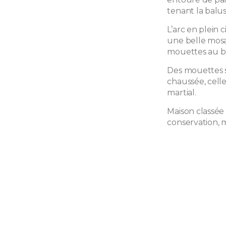
tenant la balus
L’arc en plein 
une belle mosa
mouettes au bo
Des mouettes s
chaussée, celle
martial.
Maison classée 
conservation, 