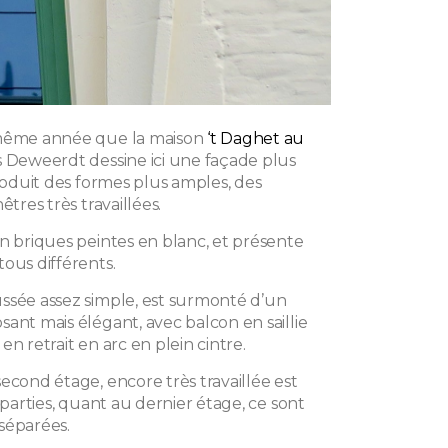
 même année que la maison
‘t Daghet au
 Deweerdt dessine ici une façade plus
troduit des formes plus amples, des
êtres très travaillées.
en briques peintes en blanc, et présente
ous différents.
ssée assez simple, est surmonté d’un
ant mais élégant, avec balcon en saillie
en retrait en arc en plein cintre.
econd étage, encore très travaillée est
s parties, quant au dernier étage, ce sont
séparées.