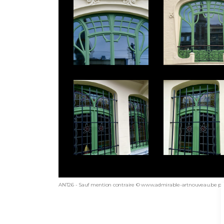
ANT26 - Sauf mention contraire © www.admirable-artnouveau.be pou