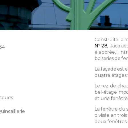
Construite la
N° 28
, Jacques
 34
élaborée, il in
boiseries de fen
La façade est 
quatre étages t
Le rez-de-chau
bel-étage impos
cques
et une fenêtre 
La fenêtre du s
uincaillerie
divisée en troi
deux fenêtres 