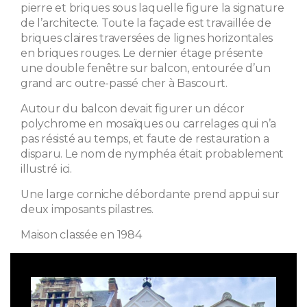
pierre et briques sous laquelle figure la signature
de l’architecte. Toute la façade est travaillée de
briques claires traversées de lignes horizontales
en briques rouges. Le dernier étage présente
une double fenêtre sur balcon, entourée d’un
grand arc outre-passé cher à Bascourt.
Autour du balcon devait figurer un décor
polychrome en mosaïques ou carrelages qui n’a
pas résisté au temps, et faute de restauration a
disparu. Le nom de nymphéa était probablement
illustré ici.
Une large corniche débordante prend appui sur
deux imposants pilastres.
Maison classée en 1984