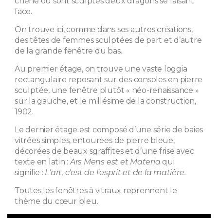
chêne où sont sculptés deux dragons se faisant
face.
On trouve ici, comme dans ses autres créations,
des têtes de femmes sculptées de part et d’autre
de la grande fenêtre du bas.
Au premier étage, on trouve une vaste loggia
rectangulaire reposant sur des consoles en pierre
sculptée, une fenêtre plutôt « néo-renaissance »
sur la gauche, et le millésime de la construction,
1902.
Le dernier étage est composé d’une série de baies
vitrées simples, entourées de pierre bleue,
décorées de beaux sgraffites et d’une frise avec
texte en latin :
Ars Mens est et Materia
qui
signifie :
L'art, c'est de l'esprit et de la matière.
Toutes les fenêtres à vitraux reprennent le
thème du cœur bleu.