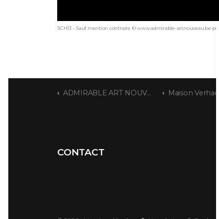
SCH13 - Sauf mention contraire © www.admirable-artnouveau.be pou
ADMIRABLE ART NOUVEAU
Maison Verha
CONTACT