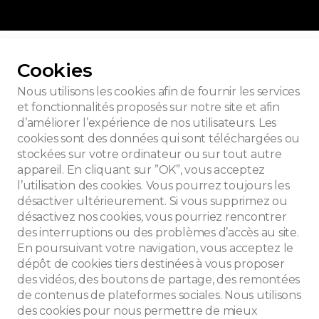
r toutes les photos
Cookies
Nous utilisons les cookies afin de fournir les services
et fonctionnalités proposés sur notre site et afin
d’améliorer l’expérience de nos utilisateurs. Les
eghe
cookies sont des données qui sont téléchargées ou
stockées sur votre ordinateur ou sur tout autre
appareil. En cliquant sur ”OK”, vous acceptez
l’utilisation des cookies. Vous pourrez toujours les
désactiver ultérieurement. Si vous supprimez ou
désactivez nos cookies, vous pourriez rencontrer
des interruptions ou des problèmes d’accès au site.
En poursuivant votre navigation, vous acceptez le
dépôt de cookies tiers destinées à vous proposer
des vidéos, des boutons de partage, des remontées
de contenus de plateformes sociales. Nous utilisons
des cookies pour nous permettre de mieux