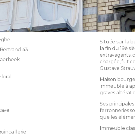
eghe
Située sur la b
la fin du 19è s
Bertrand 43
extravagants, c
haerbeek
chargée, fut c
Gustave Strauv
loral
Maison bourgeo
immeuble à app
graves altérati
Ses principales
tave
ferronneries s
que les élément
Immeuble class
uincaillerie