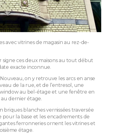
es avec vitrines de magasin au rez-de-
 signe ces deux maisons au tout début
 date exacte inconnue.
t Nouveau, on y retrouve les arcs en anse
veau de la rue, et de l’entresol, une
-window au bel-étage et une fenêtre en
 au dernier étage.
en briques blanches vernissées traversée
e pour la base et les encadrements de
gantes ferronneries ornent les vitrines et
oisième étage.