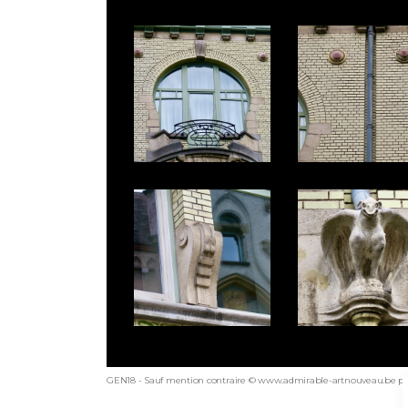
GEN18 - Sauf mention contraire © www.admirable-artnouveau.be pou