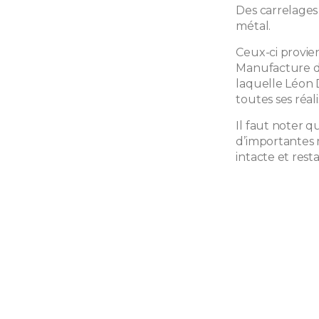
Des carrelages
métal.
Ceux-ci provie
Manufacture de
laquelle Léon 
toutes ses réali
Il faut noter q
d’importantes m
intacte et rest