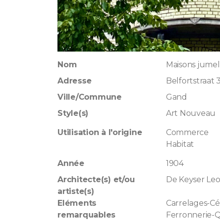
Nom
Maisons jumel
Adresse
Belfortstraat 
Ville/Commune
Gand
Style(s)
Art Nouveau
Utilisation à l'origine
Commerce
Habitat
Année
1904
Architecte(s) et/ou
De Keyser Le
artiste(s)
Eléments
Carrelages-C
remarquables
Ferronnerie-Q