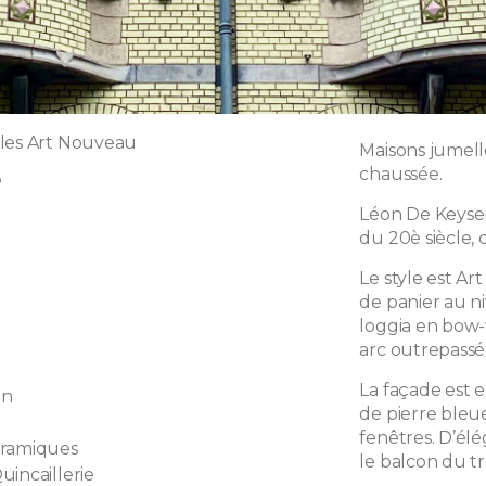
les Art Nouveau
Maisons jumell
chaussée.
3
Léon De Keyser
du 20è siècle,
Le style est Ar
de panier au ni
loggia en bow
arc outrepassé
La façade est 
on
de pierre bleu
fenêtres. D’élé
éramiques
le balcon du tr
uincaillerie