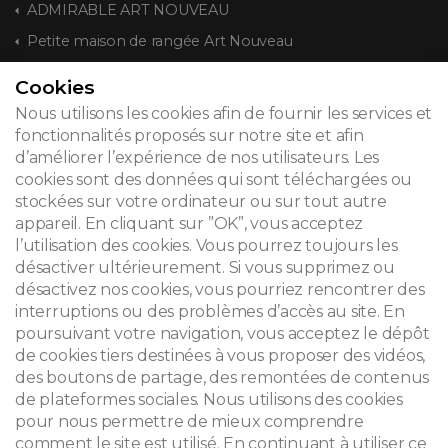
ADMIRABLE ART NOUVEAU
Petite maison de rangée Art Nouveau
Cookies
CONTACT
Nous utilisons les cookies afin de fournir les services et
fonctionnalités proposés sur notre site et afin
d’améliorer l’expérience de nos utilisateurs. Les
cookies sont des données qui sont téléchargées ou
© 2026
stockées sur votre ordinateur ou sur tout autre
appareil. En cliquant sur ”OK”, vous acceptez
Mentions légales
l’utilisation des cookies. Vous pourrez toujours les
désactiver ultérieurement. Si vous supprimez ou
Newsletter
désactivez nos cookies, vous pourriez rencontrer des
Recherche
interruptions ou des problèmes d’accès au site. En
poursuivant votre navigation, vous acceptez le dépôt
de cookies tiers destinées à vous proposer des vidéos,
des boutons de partage, des remontées de contenus
de plateformes sociales. Nous utilisons des cookies
pour nous permettre de mieux comprendre
comment le site est utilisé. En continuant à utiliser ce