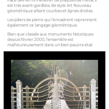
Faite des ferronneries et de plaques de métal, il
est très avant-gardiste, de style Art Nouveau
géométrique alliant courbes et lignes droites.
Les piliers de pierre qui l’encadrent reprennent
également ce langage géométrique.
Bien que classée aux monuments historiques
depuis février 2000, l’ensemble est
malheureusement dans un bien pauvre état