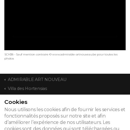
SCH38 - Sauf mention contraire © www.admirable-artnouveau.be pour toutes les
photos
ADMIRABLE ART NOUVEAU
Villa des Hortensias
Cookies
CONTACT
Nous utilisons les cookies afin de fournir les services et
fonctionnalités proposés sur notre site et afin
d’améliorer l’expérience de nos utilisateurs. Les
cookies sont des données qui sont téléchargées ou