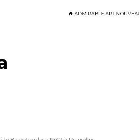
Skip to main content
ADMIRABLE ART NOUVEA
a
é le 8 septembre 1947 à Bruxelles.