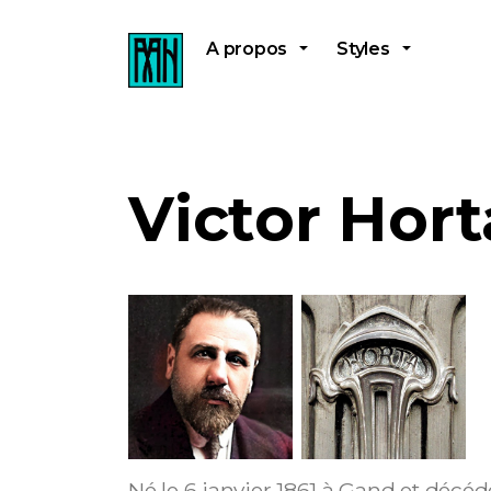
A propos
Styles
Victor Hort
Né le 6 janvier 1861 à Gand et décéd