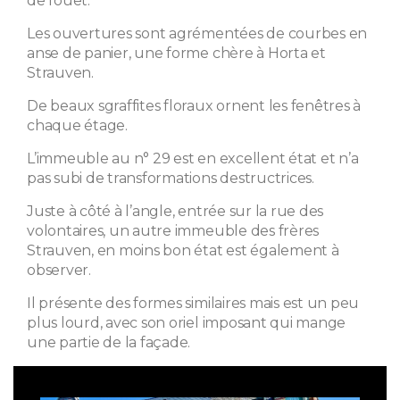
de fouet.
Les ouvertures sont agrémentées de courbes en
anse de panier, une forme chère à Horta et
Strauven.
De beaux sgraffites floraux ornent les fenêtres à
chaque étage.
L’immeuble au n° 29 est en excellent état et n’a
pas subi de transformations destructrices.
Juste à côté à l’angle, entrée sur la rue des
volontaires, un autre immeuble des frères
Strauven, en moins bon état est également à
observer.
Il présente des formes similaires mais est un peu
plus lourd, avec son oriel imposant qui mange
une partie de la façade.