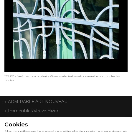
TOU02 - Sauf mention contraire © www.admirable-artnouveau.be pour toutes les
photos
ADMIRABLE ART NOUVEAU
Immeubles Veuve Hiver
Cookies
CONTACT