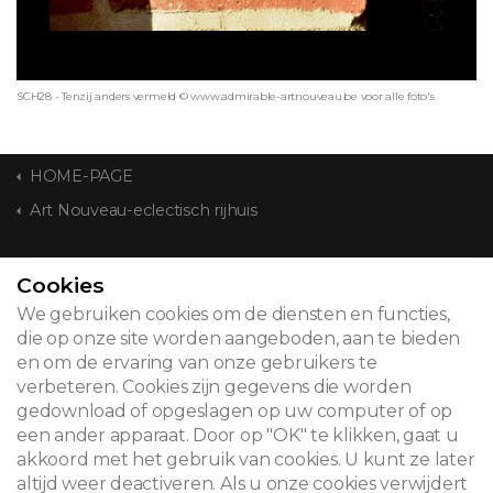
SCH28 - Tenzij anders vermeld © www.admirable-artnouveau.be voor alle foto's
HOME-PAGE
Art Nouveau-eclectisch rijhuis
CONTACT
Cookies
We gebruiken cookies om de diensten en functies,
die op onze site worden aangeboden, aan te bieden
en om de ervaring van onze gebruikers te
© 2026
verbeteren. Cookies zijn gegevens die worden
gedownload of opgeslagen op uw computer of op
Juridische kennisgeving
een ander apparaat. Door op "OK" te klikken, gaat u
akkoord met het gebruik van cookies. U kunt ze later
Newsletter
altijd weer deactiveren. Als u onze cookies verwijdert