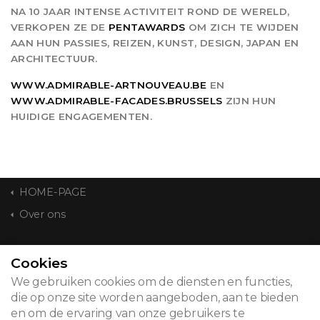
NA 10 JAAR INTENSE ACTIVITEIT ROND DE WERELD,
VERKOPEN ZE DE
PENTAWARDS
OM ZICH TE WIJDEN
AAN HUN PASSIES, REIZEN, KUNST, DESIGN, JAPAN EN
ARCHITECTUUR.
WWW.ADMIRABLE-ARTNOUVEAU.BE
EN
WWW.ADMIRABLE-FACADES.BRUSSELS
ZIJN HUN
HUIDIGE ENGAGEMENTEN.
HOME-PAGE
Over ons
CONTACT
Cookies
We gebruiken cookies om de diensten en functies,
die op onze site worden aangeboden, aan te bieden
en om de ervaring van onze gebruikers te