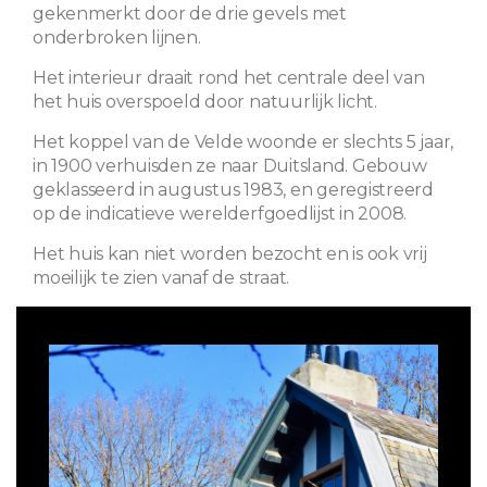
gekenmerkt door de drie gevels met
onderbroken lijnen.
Het interieur draait rond het centrale deel van
het huis overspoeld door natuurlijk licht.
Het koppel van de Velde woonde er slechts 5 jaar,
in 1900 verhuisden ze naar Duitsland. Gebouw
geklasseerd in augustus 1983, en geregistreerd
op de indicatieve werelderfgoedlijst in 2008.
Het huis kan niet worden bezocht en is ook vrij
moeilijk te zien vanaf de straat.