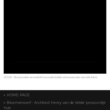
UCC22 - Tenzij anders vermeld © www.admirable-artnouveau.be voor alle foto's
HOME-PAGE
Bloemenwerf - Architect Henry van de Velde' persoonlijk
huis