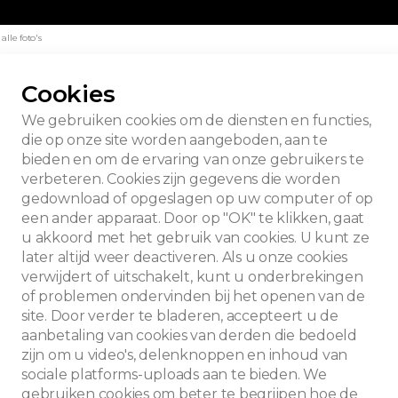
lle foto's
Cookies
We gebruiken cookies om de diensten en functies,
die op onze site worden aangeboden, aan te
bieden en om de ervaring van onze gebruikers te
verbeteren. Cookies zijn gegevens die worden
gedownload of opgeslagen op uw computer of op
een ander apparaat. Door op "OK" te klikken, gaat
u akkoord met het gebruik van cookies. U kunt ze
later altijd weer deactiveren. Als u onze cookies
verwijdert of uitschakelt, kunt u onderbrekingen
of problemen ondervinden bij het openen van de
site. Door verder te bladeren, accepteert u de
aanbetaling van cookies van derden die bedoeld
zijn om u video's, delenknoppen en inhoud van
sociale platforms-uploads aan te bieden. We
Zoeken
gebruiken cookies om beter te begrijpen hoe de