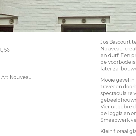
Jos Bascourt te
Nouveau-creatie
t, 56
en durf. Een pr
de voorbode is
later zal bouw
 Art Nouveau
Mooie gevel in
traveeën door
spectaculaire v
gebeeldhouwde
Vier uitgebre
de loggia en on
Smeedwerk ver
Klein floraal g