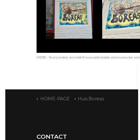
ANT30 - Tenzij anders vermeld © www.admirable-artnouveau.be voor a
HOME-PAGE
Huis Boreas
CONTACT