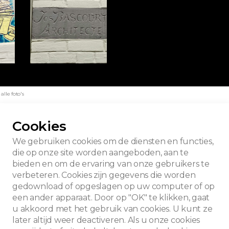
lle foto's
Cookies
We gebruiken cookies om de diensten en functies,
die op onze site worden aangeboden, aan te
bieden en om de ervaring van onze gebruikers te
verbeteren. Cookies zijn gegevens die worden
gedownload of opgeslagen op uw computer of op
een ander apparaat. Door op "OK" te klikken, gaat
u akkoord met het gebruik van cookies. U kunt ze
later altijd weer deactiveren. Als u onze cookies