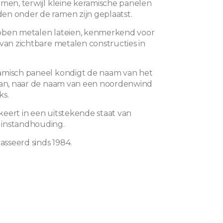
amen, terwijl kleine keramische panelen
n onder de ramen zijn geplaatst.
bben metalen lateien, kenmerkend voor
 van zichtbare metalen constructies in
amisch paneel kondigt de naam van het
aan, naar de naam van een noordenwind
ks.
eert in een uitstekende staat van
instandhouding.
lasseerd sinds 1984.