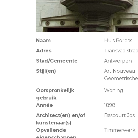
Naam
Huis Boreas
Adres
Transvaalstraa
Stad/Gemeente
Antwerpen
Stijl(en)
Art Nouveau
Geometrische
Oorspronkelijk
Woning
gebruik
Année
1898
Architect(en) en/of
Bascourt Jos
kunstenaar(s)
Opvallende
Timmerwerk
eigenschappen