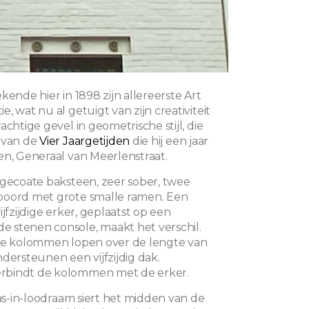
kende hier in 1898 zijn allereerste Art
, wat nu al getuigt van zijn creativiteit
achtige gevel in geometrische stijl, die
 van de
Vier Jaargetijden
die hij een jaar
en, Generaal van Meerlenstraat.
 gecoate baksteen, zeer sober, twee
boord met grote smalle ramen. Een
ijfzijdige erker, geplaatst op een
 stenen console, maakt het verschil.
ide kolommen lopen over de lengte van
dersteunen een vijfzijdig dak.
bindt de kolommen met de erker.
las-in-loodraam siert het midden van de