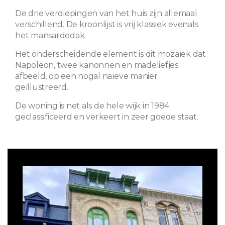
De drie verdiepingen van het huis zijn allemaal
verschillend. De kroonlijst is vrij klassiek evenals
het mansardedak.
Het onderscheidende element is dit mozaïek dat
Napoleon, twee kanonnen en madeliefjes
afbeeld, op een nogal naïeve manier
geïllustreerd.
De woning is net als de hele wijk in 1984
geclassificeerd en verkeert in zeer goede staat.