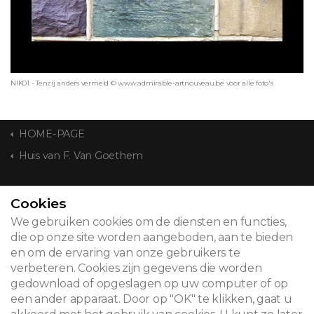
NIK01 - Tenzij anders vermeld © www.admirable-artnouveau.be voor alle foto's
HOME-PAGE
Huis van F. Van Goethem
CONTACT
Cookies
We gebruiken cookies om de diensten en functies,
die op onze site worden aangeboden, aan te bieden
en om de ervaring van onze gebruikers te
© 2026
verbeteren. Cookies zijn gegevens die worden
gedownload of opgeslagen op uw computer of op
Juridische kennisgeving
een ander apparaat. Door op "OK" te klikken, gaat u