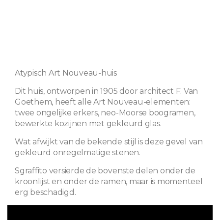
Atypisch Art Nouveau-huis
Dit huis, ontworpen in 1905 door architect F. Van
Goethem, heeft alle Art Nouveau-elementen:
twee ongelijke erkers, neo-Moorse boogramen,
bewerkte kozijnen met gekleurd glas.
Wat afwijkt van de bekende stijl is deze gevel van
gekleurd onregelmatige stenen.
Sgraffito versierde de bovenste delen onder de
kroonlijst en onder de ramen, maar is momenteel
erg beschadigd.