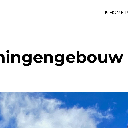
HOME-P
oningengebouw 
h