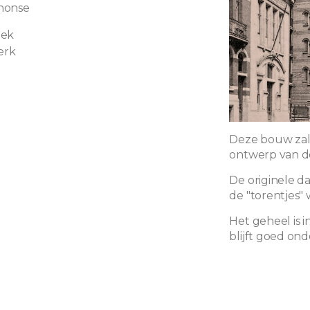
honse
iek
erk
Deze bouw zal 
ontwerp van de
De originele 
de "torentjes" 
Het geheel is 
blijft goed on